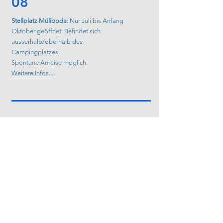
08
Stellplatz Müliboda:
Nur Juli bis Anfang
Oktober geöffnet. Befindet sich
ausserhalb/oberhalb des
Campingplatzes.
Spontane Anreise möglich.
Weitere Infos....
09
Während der
Sommersaison
erhalten Sie
ab einer Übernachtung, mit Ihrem
vollständig ausgefülltem
Anmeldeformular die
gratis Arosa Card
.
Weitere Infos...